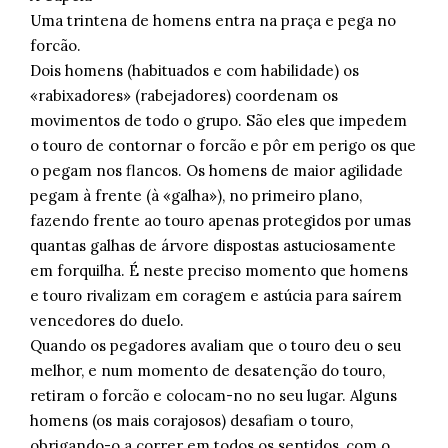
Uma trintena de homens entra na praça e pega no
forcão.
Dois homens (habituados e com habilidade) os
«rabixadores» (rabejadores) coordenam os
movimentos de todo o grupo. São eles que impedem
o touro de contornar o forcão e pôr em perigo os que
o pegam nos flancos. Os homens de maior agilidade
pegam à frente (à «galha»), no primeiro plano,
fazendo frente ao touro apenas protegidos por umas
quantas galhas de árvore dispostas astuciosamente
em forquilha. É neste preciso momento que homens
e touro rivalizam em coragem e astúcia para saírem
vencedores do duelo.
Quando os pegadores avaliam que o touro deu o seu
melhor, e num momento de desatenção do touro,
retiram o forcão e colocam-no no seu lugar. Alguns
homens (os mais corajosos) desafiam o touro,
obrigando-o a correr em todos os sentidos, com o