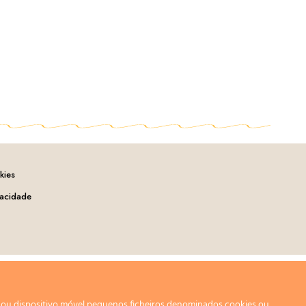
kies
vacidade
r ou dispositivo móvel pequenos ficheiros denominados cookies ou