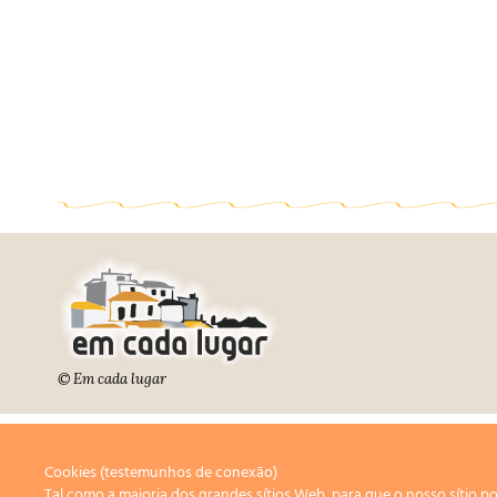
© Em cada lugar
Cookies (testemunhos de conexão)
Tal como a maioria dos grandes sítios Web, para que o nosso sítio