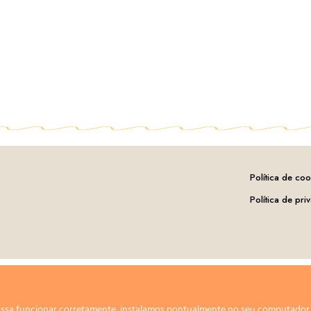
Política de coo
Política de pri
 possa funcionar corretamente, instalamos pontualmente no seu computado