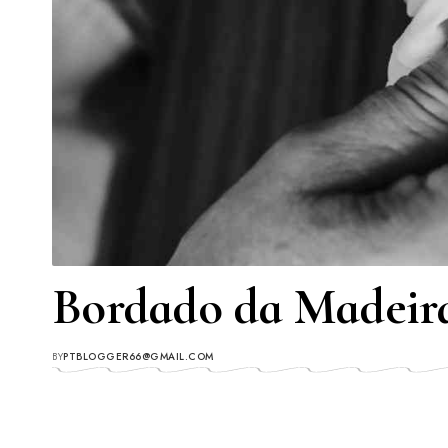
Bordado da Madeir
BY
PTBLOGGER66@GMAIL.COM