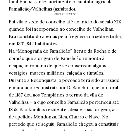
também bastante movimento o caminho agrícola
Famalicão/Valhelhas (asfaltado).
- ADVERTISEMENT -
Foi vila e sede de concelho até ao início do século XIX,
quando foi incorporado no concelho de Valhelhas.
Era constituído apenas pela freguesia da sede e tinha,
em 1801, 842 habitantes.
Na “Monografia de Famalicão”, Bento da Rocha é de
opinião que a origem de Famalicão remonta à
ocupação romana de que se conservam alguns
vestígios: marcos miliários, calçada e túmulos.
Durante a Reconquista, o povoado terá sido arrasado
e mandado reconstruir por D. Sancho I que, no foral
de 1187 deu aos Templários o termo da vila de
Valhelhas – a cujo concelho Famalicão pertenceu até
1855. São famílias residentes desde a sua origem, as
de apelidos Mendonza, Bica, Charro e Nave. No
período que se seguiu, Famalicão chegou a constituir