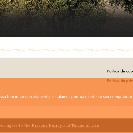
Política de coo
Política de pri
 possa funcionar corretamente, instalamos pontualmente no seu computado
 you agree to the
Privacy Policy
and
Terms of Use
.