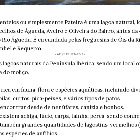
entelos ou simplesmente Pateira é uma lagoa natural, l
celhos de Águeda, Aveiro e Oliveira do Bairro, antes da
 Rio Águeda. É circundada pelas freguesias de Óis da Ri
nhel e Requeixo.
- ADVERTISEMENT -
 lagoas naturais da Península Ibérica, sendo um local o
a do moliço.
rica em fauna, flora e espécies aquáticas, incluindo div
ilas, curtos, pica-peixes, e vários tipos de patos.
encontrar desde de nenúfares, canizia e bonhos.
 existem achigã, lúcio, carpa, tainha, perca, sendo conh
 também grandes quantidades de lagostins-vermelhos 
as espécies de anfíbios.