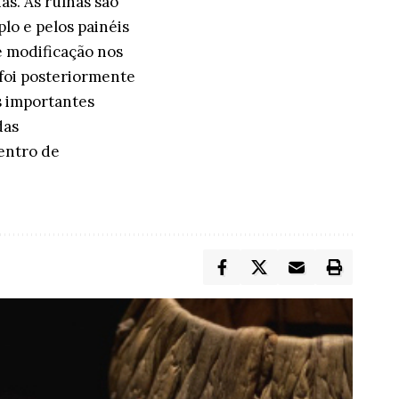
as. As ruínas são
lo e pelos painéis
e modificação nos
 foi posteriormente
s importantes
das
entro de