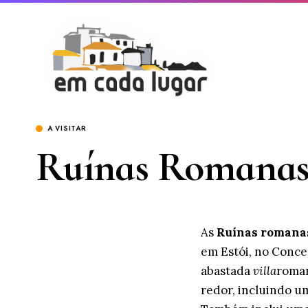
A VISITAR
Ruínas Romanas 
As
Ruínas romanas
em Estói, no Conce
abastada
villa
roma
redor, incluindo um