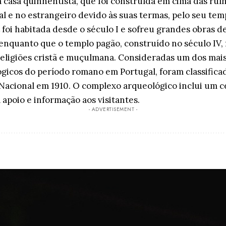
casa quinhentista, que foi construída em cima das ruín
l e no estrangeiro devido às suas termas, pelo seu temp
foi habitada desde o século I e sofreu grandes obras d
 enquanto que o templo pagão, construído no século IV,
religiões cristã e muçulmana. Consideradas um dos mai
gicos do período romano em Portugal, foram classifica
cional em 1910. O complexo arqueológico inclui um c
 apoio e informação aos visitantes.
- ADVERTISEMENT -