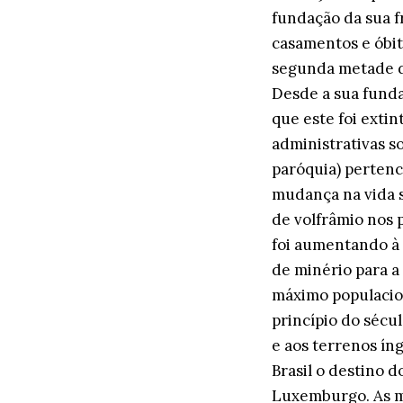
fundação da sua f
casamentos e óbit
segunda metade do
Desde a sua funda
que este foi exti
administrativas so
paróquia) pertenc
mudança na vida s
de volfrâmio nos 
foi aumentando à 
de minério para a
máximo populacion
princípio do sécu
e aos terrenos ín
Brasil o destino 
Luxemburgo. As m