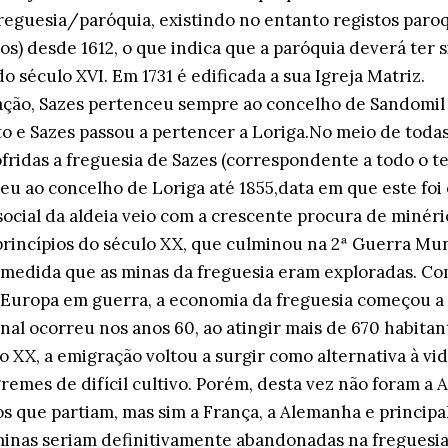
reguesia/paróquia, existindo no entanto registos paroq
os) desde 1612, o que indica que a paróquia deverá ter s
 século XVI. Em 1731 é edificada a sua Igreja Matriz.
ção, Sazes pertenceu sempre ao concelho de Sandomil 
nto e Sazes passou a pertencer a Loriga.No meio de tod
fridas a freguesia de Sazes (correspondente a todo o te
eu ao concelho de Loriga até 1855,data em que este foi 
ocial da aldeia veio com a crescente procura de minér
princípios do século XX, que culminou na 2ª Guerra Mun
medida que as minas da freguesia eram exploradas. Co
 Europa em guerra, a economia da freguesia começou a 
al ocorreu nos anos 60, ao atingir mais de 670 habitan
lo XX, a emigração voltou a surgir como alternativa à v
gremes de difícil cultivo. Porém, desta vez não foram a
dos que partiam, mas sim a França, a Alemanha e princip
inas seriam definitivamente abandonadas na freguesia