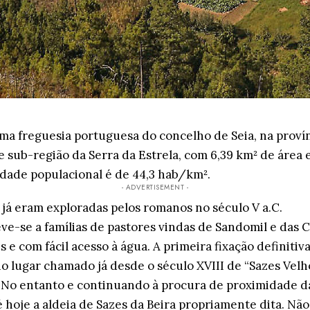
uma freguesia portuguesa do concelho de Seia, na provínc
e sub-região da Serra da Estrela, com 6,39 km² de área 
sidade populacional é de 44,3 hab/km².
- ADVERTISEMENT -
 já eram exploradas pelos romanos no século V a.C.
ve-se a famílias de pastores vindas de Sandomil e das 
s e com fácil acesso à água. A primeira fixação definiti
no lugar chamado já desde o século XVIII de “Sazes Velho
. No entanto e continuando à procura de proximidade d
 hoje a aldeia de Sazes da Beira propriamente dita. Não