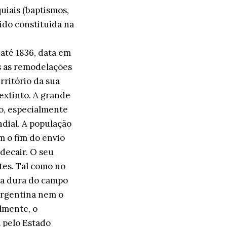
uiais (baptismos,
ido constituída na
até 1836, data em
as as remodelações
rritório da sua
extinto. A grande
io, especialmente
dial. A população
m o fim do envio
decair. O seu
tes. Tal como no
ida dura do campo
 Argentina nem o
almente, o
 pelo Estado