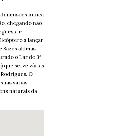
de dimensões nunca
ção, chegando não
eguesia e
licóptero a lançar
de Sazes aldeias
urado o Lar de 3ª
) que serve várias
o Rodrigues. O
 suas várias
ens naturais da