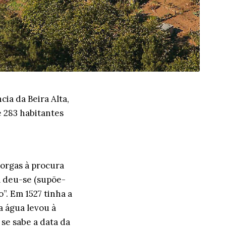
ia da Beira Alta,
e 283 habitantes
Corgas à procura
va deu-se (supõe-
”. Em 1527 tinha a
a água levou à
 se sabe a data da