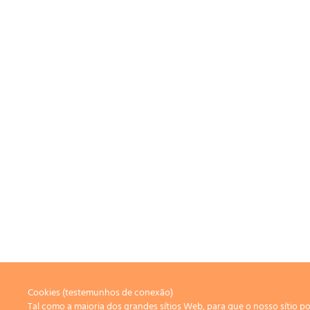
Cookies (testemunhos de conexão)
Tal como a maioria dos grandes sítios Web, para que o nosso sítio p