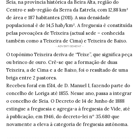
Seia, na província histórica da Beira Alta, região do
Centro e sub-região da Serra da Estrela, com 12,88 km²
de área e 187 habitantes (2011). A sua densidade
populacional é de 14,5 hab/km². A freguesia é constituída
pelas povoações de Teixeira (actual sede – conhecida
também como a Teixeira de Cima) e Teixeira de Baixo.
- ADVERTISEMENT -
O topónimo Teixeira deriva de “Teixe”, que significa peça
ou brinco de ouro. Crê-se que a formação de duas
Teixeira, a de Cima e a de Baixo, foi o resultado de uma
briga entre 2 pastores.
Recebeu foral em 1514, de D. Manuel I, fazendo parte do
concelho de Loriga até 1855. Nesse ano, passa a integrar
o concelho de Seia. O Decreto de 14 de Junho de 1888
extingue a freguesia e agrega-a à freguesia de Vide, até
à publicação, em 1946, do decreto-lei nº 35.680 que
novamente a eleva à categoria de freguesia autónoma.