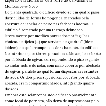
Esporão, em Monsaraz, ou a Torre do Carvalhal, em
Montemor-o-Novo.
De planta quadrada, o edifício divide-se em quatro pisos
distribuídos de forma homogénea, marcados pela
abertura de janelas de peito nas fachadas laterais. O
edifício é rematado por um terraço delineado
lateralmente por merlões pontuados por “agulhas
cónicas de tijolos (…) que serviam de guaritas” (Idem,
ibidem), no qual irrompem as dez chaminés do edifício.
No interior, o piso térreo possui um salão amplo, coberto
por abóbada de ogivas, correspondendo o piso seguinte
ao andar nobre do solar, com salão coberto por abóbada
de ogivas, paralelo ao qual foram dispostas as restantes
divisões. Os dois pisos superiores, cobertos por abóbada
abatida, eram compartimentados, integrando quatro
divisões.
Embora este solar tenha sido edificado possivelmente
como local de pernoita, não deixa de impressionar pelo