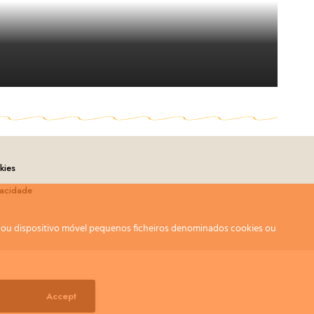
kies
vacidade
r ou dispositivo móvel pequenos ficheiros denominados cookies ou
Accept