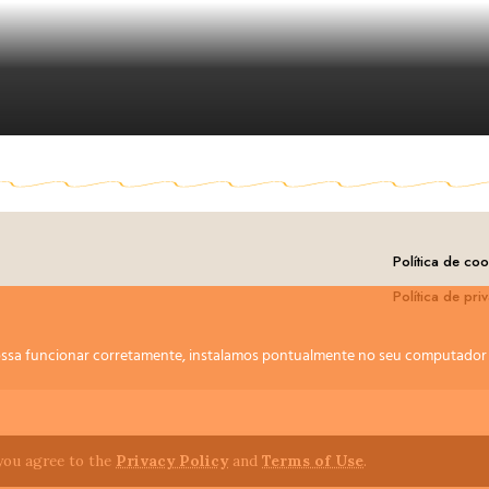
Política de coo
Política de pri
 possa funcionar corretamente, instalamos pontualmente no seu computado
 you agree to the
Privacy Policy
and
Terms of Use
.